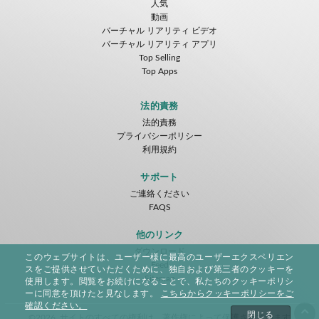
人気
動画
バーチャル リアリティ ビデオ
バーチャル リアリティ アプリ
Top Selling
Top Apps
法的責務
法的責務
プライバシーポリシー
利用規約
サポート
ご連絡ください
FAQS
他のリンク
ダウンロード
このウェブサイトは、ユーザー様に最高のユーザーエクスペリエン
Feed
スをご提供させていただくために、独自および第三者のクッキーを
Sitemap
使用します。閲覧をお続けになることで、私たちのクッキーポリシ
ーに同意を頂けたと見なします。
こちらからクッキーポリシーをご
確認ください。
閉じる
©2026. サイトのすべての権利は、著作権によって保護されています