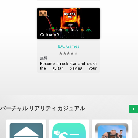
Guitar VR
IDC Games
無料
Become a rock star and crush
the guitar playing your
favourite songs
バーチャル リアリティ カジュアル
+