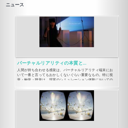
ニュース
0.96€
無料
無料
バーチャルリアリティの本質としての相互体験
Energy Sword VR
Nvía
人間が持ち合わせる感覚は、バーチャルリアリティ端末にお
いて一番と言ってもおかしくないぐらい重要なもの。特に視
無料
覚・触覚・聴覚は、現実のシミュレーション体験においての
根幹を成すものだ。
バーチャルリアリティアプリは、ただのシミュレーションだ
けじゃなく端末を通しての相互体験を提供するばかりでな
く、アプリが投影する世界に入りこんだような気にさえして
くれる。バーチャルリアリティアプリ、ゲーム、動画によっ
て持たされるエキサイティングな体験は様々な分野に広がり
を見せるだろう。