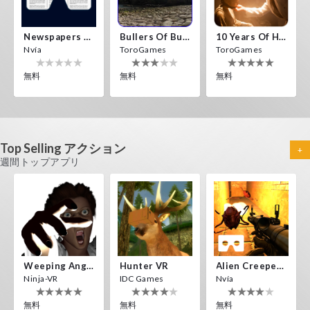
無料
無料
無料
Newspapers Spain VR
Bullers Of Buchan Aberdeen
10 Years Of Horror Nights
Nvía
ToroGames
ToroGames
無料
無料
無料
Tsuruda I Can Get Really Crazy
Top Selling アクション
+
ToroGames
週間トップアプリ
無料
360 VR Movie Experience
Gravity Box
Caminandes
ToroGames
ToroGames
ToroGames
無料
無料
無料
Weeping Angels VR
Hunter VR
Alien Creepers VR
Ninja-VR
IDC Games
Nvía
無料
無料
無料