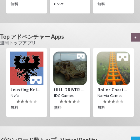
無料
0.99€
無料
PANORAMA VR
Destroyer Run VR
HALLOWEEN VR
Top アドベンチャー Apps
+
Nvía
ToroGames
ToroGames
週間トップアプリ
無料
無料
無料
360 VR Movie Experience
10 Years Of Horror Nights
Pigman VR
ToroGames
ToroGames
ToroGames
無料
無料
無料
Jousting Knights VR
HILL DRIVER VR
Roller Coaster VR
Nvía
IDC Games
Narvia Games
無料
無料
無料
Archer VR
ToroGames
無料
Aliens Invasion VR
Space VR
DROPDOWN VR