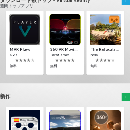
ダウンロード数トップ - Virtual Reality
+
Maysalward
Nvía
ToroGames
週間トップアプリ
無料
無料
無料
Helicopter VR
Off Road Simulator VR
The Cave VR
IDC Games
IDC Games
Narvia Games
無料
無料
無料
MVR Player
360 VR Movie Experience
The Relaxatron
Nvía
ToroGames
Nvía
無料
無料
無料
Off Road Simulator VR
IDC Games
無料
Cowboy VR
Traps Defense VR
新作
+
IDC Games
IDC Games
無料
無料
Fireworks On Victory Day
Bullers Of Buchan Aberdeen
Gravity Box
ToroGames
ToroGames
ToroGames