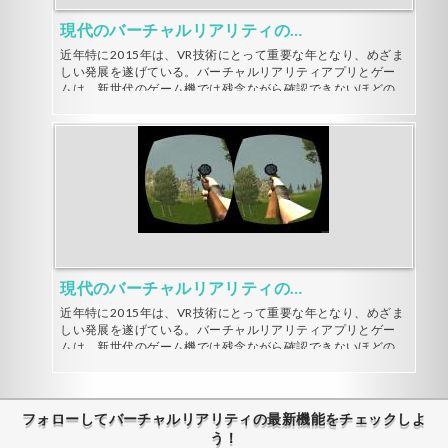
現代のバーチャルリアリティの進化について
近年特に2015年は、VR技術にとって重要な年となり、めざま
しい発展を遂げている。バーチャルリアリティアプリとゲー
ムは、新世代のゲーム機では残念ながら確認できないほどの
今まで見せたことのない品質での大きな向上と認知度の上昇
を見せた。今はまだ、ガジェット好きの人やハードゲーマ
ー、業界人などにしか知られていないが、バーチャルリアリ
ティのブームと爆発的な広がりは、刻一刻と迫っていると見
られている。まだ開発段階の高品質のゲームやアプリにライ
トユーザーも高い興味を示し始めている。バーチャルリアリ
ティに参入するエンターテインメント及び電気通信事業会社
は、日毎に増えている。
現代のバーチャルリアリティの進化について
近年特に2015年は、VR技術にとって重要な年となり、めざま
しい発展を遂げている。バーチャルリアリティアプリとゲー
ムは、新世代のゲーム機では残念ながら確認できないほどの
今まで見せたことのない品質での大きな向上と認知度の上昇
を見せた。今はまだ、ガジェット好きの人やハードゲーマ
ー、業界人などにしか知られていないが、バーチャルリアリ
ティのブームと爆発的な広がりは、刻一刻と迫っていると見
フォローしてバーチャルリアリティの最新機能をチェックしよ
られている。まだ開発段階の高品質のゲームやアプリにライ
う！