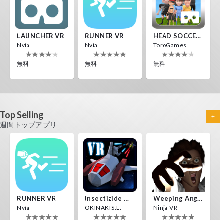
LAUNCHER VR
RUNNER VR
HEAD SOCCER VR
Nvía
Nvía
ToroGames
無料
無料
無料
Top Selling
+
週間トップアプリ
UFO VR
Voxel Fly
Guitar VR
ToroGames
Cenda Games
IDC Games
無料
無料
無料
RUNNER VR
Insectizide Wars VR
Weeping Angels VR
Nvía
OKINAKI S.L.
Ninja-VR