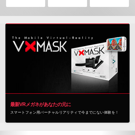
New Bom Bom Vr SBS 2020
Tsuruda I Can Get Really Crazy
Fireworks On Victory Day
ToroGames
ToroGames
ToroGames
無料
無料
無料
Boxing VR (Demo)
Overlord Souls
Zombie VR
Nvía
Nvía
Nvía
無料
無料
無料
Alien Creepers VR
最新VRメガネがあなたの元に
Nvía
スマートフォン用バーチャルリアリティで今までにない体験を！
無料
Virtual Kaiju 3D
Cardboard 3D VR Space FPS Game
Jumping Levels
DevilishGames
Eduard Ryabov
Nvía