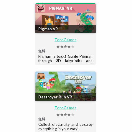
Pigman VR
ToroGames
無料
Pigman is back! Guide Pigman
through 3D labyrinths and
beware of the birds!
Destroyer Run VR
ToroGames
無料
Collect electricity and destroy
everything in your way!