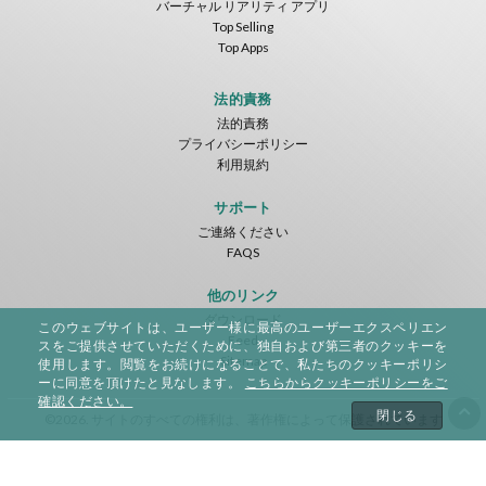
バーチャル リアリティ アプリ
Top Selling
Top Apps
法的責務
法的責務
プライバシーポリシー
利用規約
サポート
ご連絡ください
FAQS
他のリンク
ダウンロード
このウェブサイトは、ユーザー様に最高のユーザーエクスペリエン
Feed
スをご提供させていただくために、独自および第三者のクッキーを
Sitemap
使用します。閲覧をお続けになることで、私たちのクッキーポリシ
ーに同意を頂けたと見なします。
こちらからクッキーポリシーをご
確認ください。
閉じる
©2026. サイトのすべての権利は、著作権によって保護されています