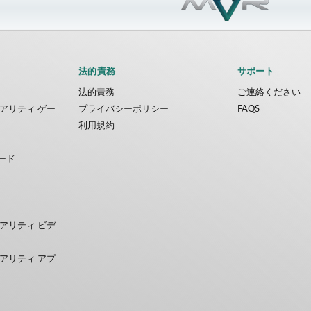
360 VR Movie Experience
10 Years Of Horror Nights
s
ToroGames
無料
法的責務
サポート
法的責務
ご連絡ください
アリティ ゲー
プライバシーポリシー
FAQS
利用規約
ード
アリティ ビデ
アリティ アプ