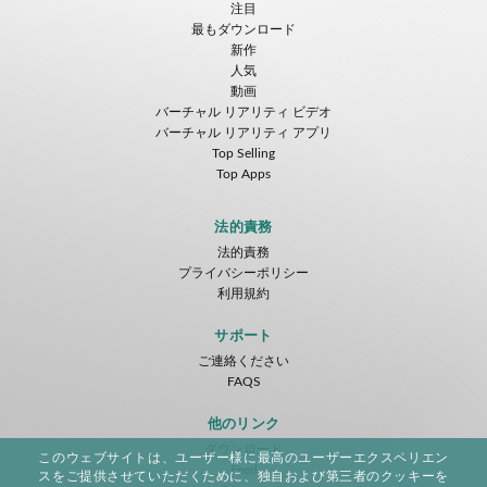
注目
最もダウンロード
新作
人気
動画
バーチャル リアリティ ビデオ
バーチャル リアリティ アプリ
Top Selling
Top Apps
法的責務
法的責務
プライバシーポリシー
利用規約
サポート
ご連絡ください
FAQS
他のリンク
ダウンロード
このウェブサイトは、ユーザー様に最高のユーザーエクスペリエン
Feed
スをご提供させていただくために、独自および第三者のクッキーを