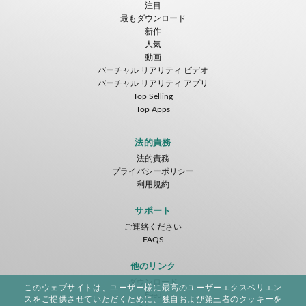
注目
最もダウンロード
新作
人気
動画
バーチャル リアリティ ビデオ
バーチャル リアリティ アプリ
Top Selling
Top Apps
法的責務
法的責務
プライバシーポリシー
利用規約
サポート
ご連絡ください
FAQS
他のリンク
ダウンロード
このウェブサイトは、ユーザー様に最高のユーザーエクスペリエン
Feed
スをご提供させていただくために、独自および第三者のクッキーを