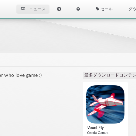
ニュース
セール
ダ
er who love game :)
最多ダウンロードコンテ
Voxel Fly
Cenda Games