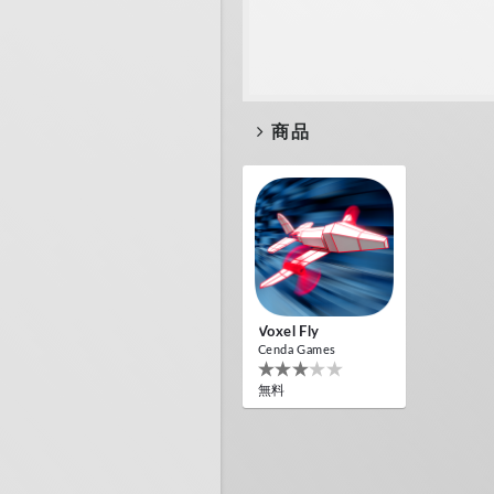
商品
Voxel Fly
Cenda Games
無料