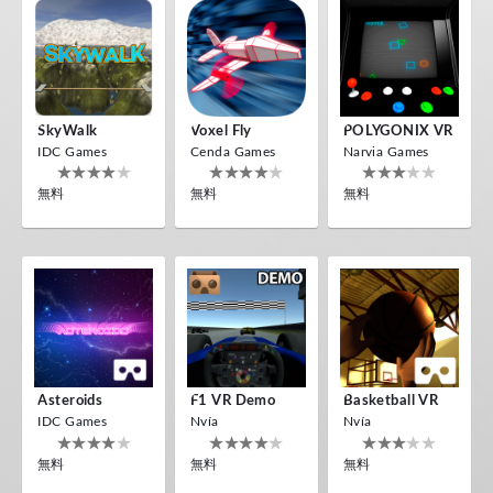
SkyWalk
Voxel Fly
POLYGONIX VR
IDC Games
Cenda Games
Narvia Games
無料
無料
無料
Asteroids
F1 VR Demo
Basketball VR
IDC Games
Nvía
Nvía
無料
無料
無料