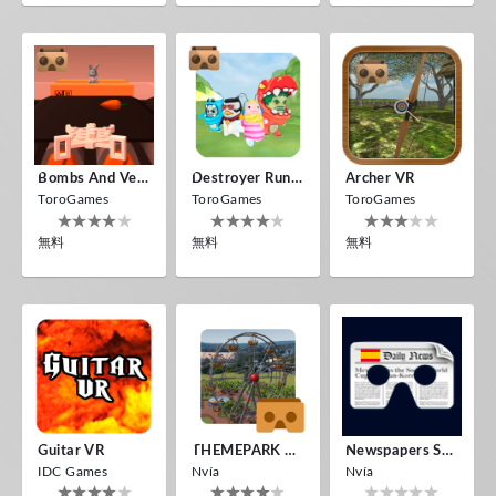
Bombs And Veggies
Destroyer Run VR
Archer VR
ToroGames
ToroGames
ToroGames
無料
無料
無料
Guitar VR
THEMEPARK VR
Newspapers Spain VR
IDC Games
Nvía
Nvía