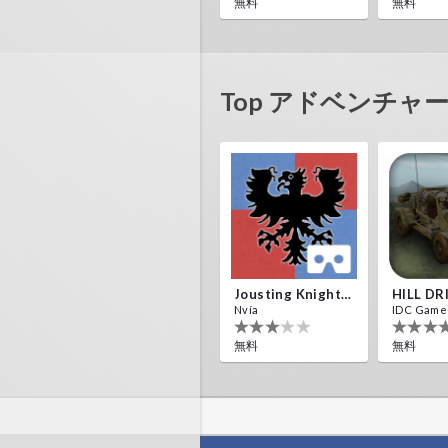
無料
無料
Top アドベンチャー 
The Cave VR
Narvia Games
無料
Jousting Knights VR
HILL DR
Nvía
IDC Game
無料
無料