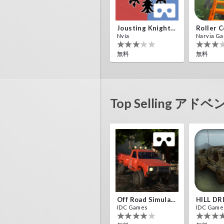
Jousting Knights VR
Nvía
Narvia G
無料
無料
Top Selling ア
Off Road Simulator VR
HILL DR
IDC Games
IDC Game