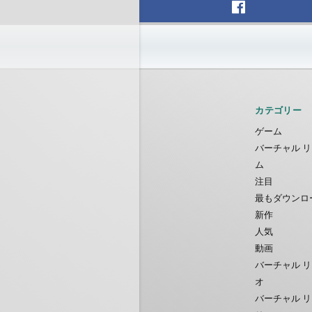
Traps Defense VR
IDC Games
無料
カテゴリー
ゲーム
バーチャル リ
ム
注目
最もダウンロ
新作
人気
動画
バーチャル リ
オ
バーチャル リ