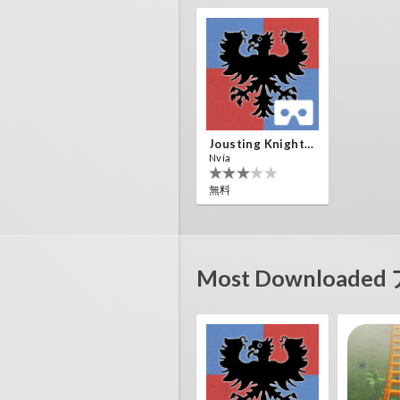
Jousting Knights VR
Nvía
無料
Most Download