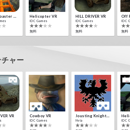
Roller Coaster VR
Helicopter VR
HILL DRIVER VR
ames
IDC Games
IDC Games
IDC 
無料
無料
無料
ドベンチャー
IVER VR
Cowboy VR
Jousting Knights VR
Heli
s
IDC Games
Nvía
IDC 