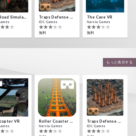
Off Road Simulator VR
Traps Defense VR
The Cave VR
Games
IDC Games
Narvia Games
無料
無料
もっと表示する
copter VR
Roller Coaster VR
Traps Defense VR
Games
Narvia Games
IDC Games