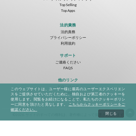
Top Selling
Top Apps
法的責務
法的責務
プライバシーポリシー
利用規約
サポート
ご連絡ください
FAQS
他のリンク
ダウンロード
このウェブサイトは、ユーザー様に最高のユーザーエクスペリエン
Feed
スをご提供させていただくために、独自および第三者のクッキーを
Sitemap
使用します。閲覧をお続けになることで、私たちのクッキーポリシ
ーに同意を頂けたと見なします。
こちらからクッキーポリシーをご
確認ください。
閉じる
©2026. サイトのすべての権利は、著作権によって保護されています