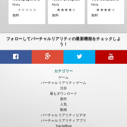
Nvía
Nvía
Nvía
無料
無料
無料
フォローしてバーチャルリアリティの最新機能をチェックしよ
う！
Citizens War VR
Crystals Tunnel VR
THEMEPARK VR
カテゴリー
Nvía
Nvía
Nvía
ゲーム
バーチャル リアリティ ゲーム
無料
無料
無料
注目
最もダウンロード
新作
人気
動画
バーチャル リアリティ ビデオ
バーチャル リアリティ アプリ
Top Selling