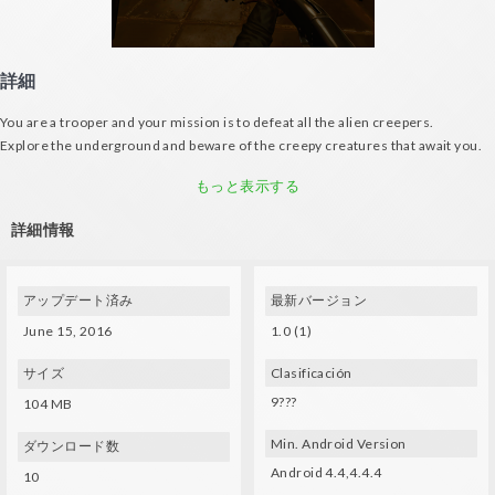
詳細
You are a trooper and your mission is to defeat all the alien creepers.
Explore the underground and beware of the creepy creatures that await you.
Use a controller to shoot and destroy the alien creepers before they kill you!
もっと表示する
詳細情報
アップデート済み
最新バージョン
June 15, 2016
1.0 (1)
サイズ
Clasificación
9???
104 MB
Min. Android Version
ダウンロード数
Android 4.4,4.4.4
10