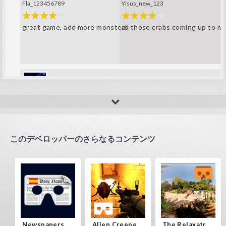
Fla_123456789
Yisus_new_123
great game, add more monsters
all those crabs coming up to m
amip
it's scaring! very good
このデベロッパーのさらなるコンテンツ
Newspapers Spain VR
Alien Creepers VR
The Relaxatron