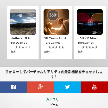
Bullers Of Buchan Aberdeen
10 Years Of Horror Nights
360 VR Movie Experience
ToroGames
ToroGames
ToroGames
無料
無料
無料
フォローしてバーチャルリアリティの最新機能をチェックしよ
う！
Gravity Box
Caminandes
New Bom Bom Vr SBS 2020
カテゴリー
ToroGames
ToroGames
ToroGames
ゲーム