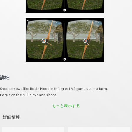
詳細
Shoot arrows like Robin Hood in this great VR game set in a farm.
Focus on the bull's eye and shoot.
You'll need to consider the wind and distance to consistently score high!
もっと表示する
詳細情報