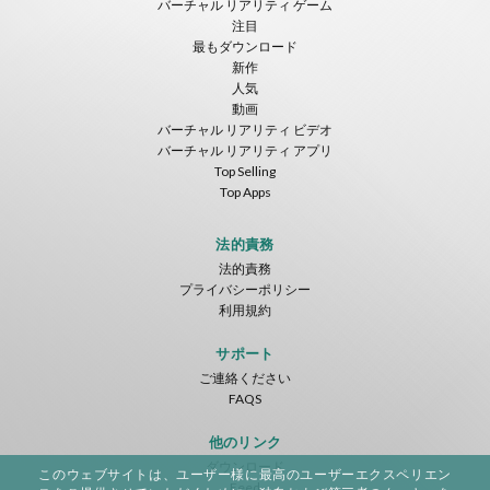
バーチャル リアリティ ゲーム
無料
無料
無料
注目
最もダウンロード
新作
人気
動画
バーチャル リアリティ ビデオ
バーチャル リアリティ アプリ
Top Selling
Top Apps
Tsuruda I Can Get Really Crazy
Fireworks On Victory Day
Blackjack VR
ToroGames
ToroGames
ToroGames
法的責務
法的責務
無料
無料
無料
プライバシーポリシー
利用規約
サポート
ご連絡ください
FAQS
他のリンク
ダウンロード
このウェブサイトは、ユーザー様に最高のユーザーエクスペリエン
Archer VR
Feed