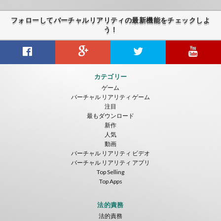
フォローしてバーチャルリアリティの最新機能をチェックしよ
う！
Gravity Box
Caminandes
New Bom Bom Vr SBS 2020
カテゴリー
ToroGames
ToroGames
ToroGames
ゲーム
バーチャル リアリティ ゲーム
無料
無料
無料
注目
最もダウンロード
新作
人気
動画
バーチャル リアリティ ビデオ
バーチャル リアリティ アプリ
Top Selling
Top Apps
Tsuruda I Can Get Really Crazy
Fireworks On Victory Day
Blackjack VR
ToroGames
ToroGames
ToroGames
法的責務
法的責務
無料
無料
無料