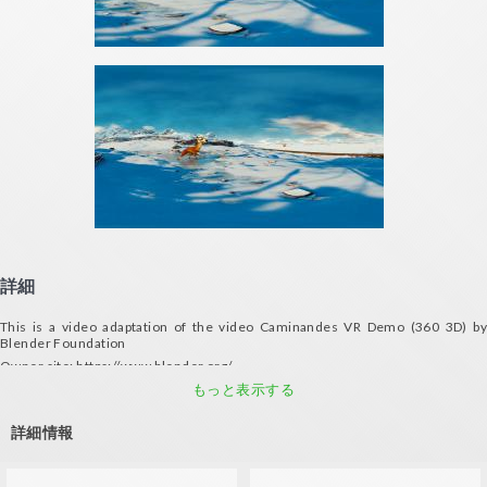
詳細
This is a video adaptation of the video Caminandes VR Demo (360 3D) by
Blender Foundation
Owner site: https://www.blender.org/
Source:: https://plus.google.com/+BlenderFoundation/about
もっと表示する
ALL RIGHTS RESERVED ©Blender Foundation
詳細情報