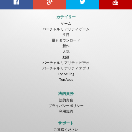
Citizens War VR
Crystals Tunnel VR
THEMEPARK VR
カテゴリー
Nvía
Nvía
Nvía
ゲーム
バーチャル リアリティ ゲーム
無料
無料
無料
注目
最もダウンロード
新作
人気
動画
バーチャル リアリティ ビデオ
バーチャル リアリティ アプリ
Top Selling
Top Apps
Basketball VR
F1 VR Demo
Energy Sword VR
Nvía
Nvía
Nvía
法的責務
法的責務
無料
無料
無料
プライバシーポリシー
利用規約
サポート
ご連絡ください