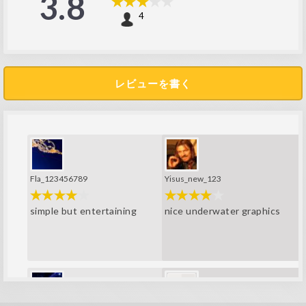
3.8
4
レビューを書く
Fla_123456789
Yisus_new_123
simple but entertaining
nice underwater graphics