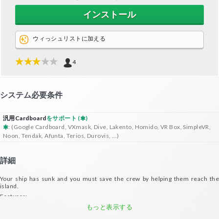
インストール
ウィっシュリストに加える
4
システム必要条件
汎用Cardboard
をサポート (
)
: (Google Cardboard, VXmask, Dive, Lakento, Homido, VR Box, SimpleVR,
Noon, Tendak, Afunta, Terios, Durovis, ...)
詳細
Your ship has sunk and you must save the crew by helping them reach the
island.
Features:
- Move your head like you're jumping across the sea with the help of the wreck
もっと表示する
- 7 levels for tons of fun