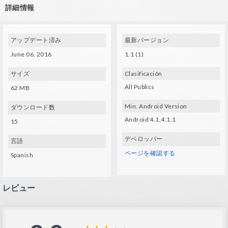
詳細情報
Spec Techs:
- A gyroscope and compatible VR glasses (VXMASK , Lakento , Durovis , Google
cardboard, etc.) are required.
アップデート済み
最新バージョン
June 06, 2016
1.1 (1)
サイズ
Clasificación
All Publics
62 MB
Min. Android Version
ダウンロード数
Android 4.1,4.1.1
15
デベロッパー
言語
ページを確認する
Spanish
レビュー