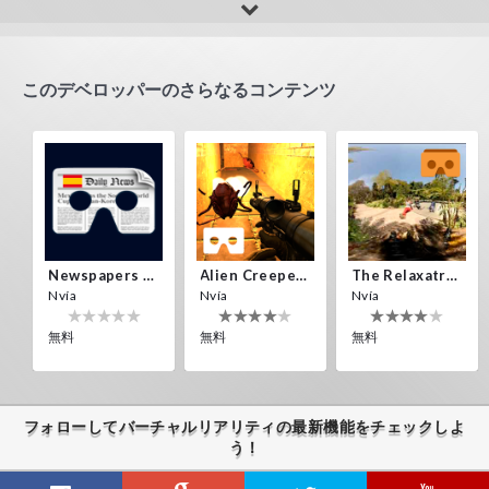
perry
amip
Estoy perdido en una isla
quite challenging, has many levels
このデベロッパーのさらなるコンテンツ
Newspapers Spain VR
Alien Creepers VR
The Relaxatron
Nvía
Nvía
Nvía
無料
無料
無料
フォローしてバーチャルリアリティの最新機能をチェックしよ
う！