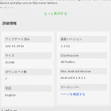
device and play soccer like never before.
Features:
- Nice style cartoon player and stadium designs
もっと表示する
- Beat your own record in ten rounds where the opponent team shoots .. not
only balls!
詳細情報
Requirements:
- A mobile device with gyroscope and VR glasses
アップデート済み
最新バージョン
July 13, 2016
1.1 (1)
サイズ
Clasificación
All Publics
31 MB
Min. Android Version
ダウンロード数
Android 4.1,4.1.1
7
デベロッパー
言語
ページを確認する
English
レビュー