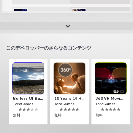
amip
Fla_123456789
It's fun
super!!!
このデベロッパーのさらなるコンテンツ
Bullers Of Buchan Aberdeen
10 Years Of Horror Nights
360 VR Movie Experience
ToroGames
ToroGames
ToroGames
無料
無料
無料