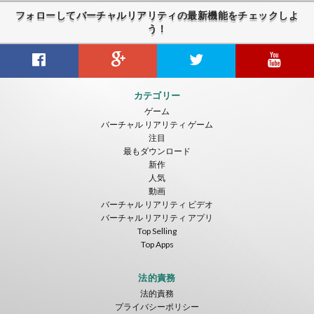
フォローしてバーチャルリアリティの最新機能をチェックしよ
う！
Gravity Box
Caminandes
New Bom Bom Vr SBS 2020
カテゴリー
ToroGames
ToroGames
ToroGames
ゲーム
バーチャル リアリティ ゲーム
無料
無料
無料
注目
最もダウンロード
新作
人気
動画
バーチャル リアリティ ビデオ
バーチャル リアリティ アプリ
Top Selling
Top Apps
Tsuruda I Can Get Really Crazy
Fireworks On Victory Day
Blackjack VR
ToroGames
ToroGames
ToroGames
法的責務
法的責務
無料
無料
無料
プライバシーポリシー