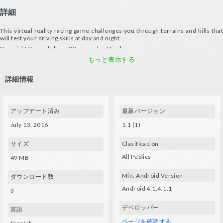
詳細
This virtual reality racing game challenges you through terrains and hills that
will test your driving skills at day and night.
Be quick! You only have 30 seconds of fuel...
Requirements:
もっと表示する
- Gyroscope
詳細情報
- Compatible VR glasses (VXMASK, Lakento, Durovis, Google Cardboard, etc.)
- Controller device for driving the buggy
- A high-end mobile device is recommendable for optimal performance
アップデート済み
最新バージョン
July 13, 2016
1.1 (1)
サイズ
Clasificación
All Publics
49 MB
Min. Android Version
ダウンロード数
Android 4.1,4.1.1
3
デベロッパー
言語
ページを確認する