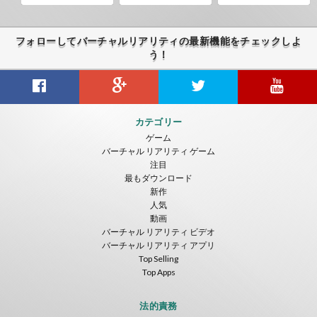
フォローしてバーチャルリアリティの最新機能をチェックしよ
う！
Guitar VR
Cowboy VR
Off Road Simulator VR
カテゴリー
IDC Games
IDC Games
IDC Games
ゲーム
バーチャル リアリティ ゲーム
無料
無料
無料
注目
最もダウンロード
新作
人気
動画
バーチャル リアリティ ビデオ
バーチャル リアリティ アプリ
Top Selling
Top Apps
Asteroids
Helicopter VR
SkyWalk
IDC Games
IDC Games
IDC Games
法的責務