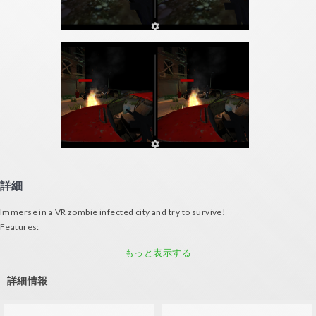
詳細
Immerse in a VR zombie infected city and try to survive!
Features:
- Bob your head for moving (both with gamepad or VR glasses)
もっと表示する
- Great zombie artificial intelligence
- Terrorific urban environment
詳細情報