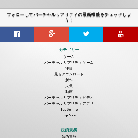
フォローしてバーチャルリアリティの最新機能をチェックしよ
う！
Guitar VR
Cowboy VR
Off Road Simulator VR
カテゴリー
IDC Games
IDC Games
IDC Games
ゲーム
バーチャル リアリティ ゲーム
無料
無料
無料
注目
最もダウンロード
新作
人気
動画
バーチャル リアリティ ビデオ
バーチャル リアリティ アプリ
Top Selling
Top Apps
Asteroids
Helicopter VR
SkyWalk
IDC Games
IDC Games
IDC Games
法的責務
法的責務