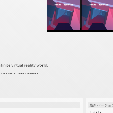
inite virtual reality world.
r people with vertigo.
her ships
最新バージョ
darker and darker and acceleration of your ship will be higher
1.1 (1)