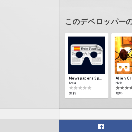
wow interestelar?
このデベロッパー
Newspapers Spain VR
Nvía
Nvía
無料
無料