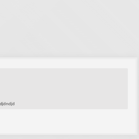
jdjdndjd