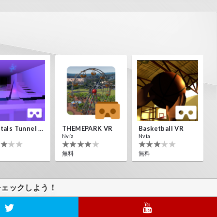
Crystals Tunnel VR
THEMEPARK VR
Basketball VR
Nvía
Nvía
無料
無料
チェックしよう！