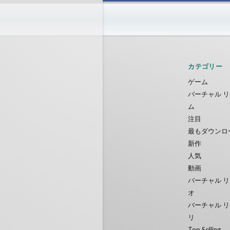
F1 VR Demo
Energy 
Nvía
Nvía
無料
無料
カテゴリー
ゲーム
バーチャル リ
ム
注目
最もダウンロ
新作
人気
動画
バーチャル リ
オ
バーチャル リ
リ
Top Selling