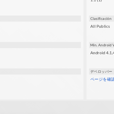
 Yolanda
Clasificación
All Publics
Min. Android 
Android 4.1,
デベロッパー
ページを確