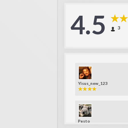
4.5
3
Yisus_new_123
Pesto