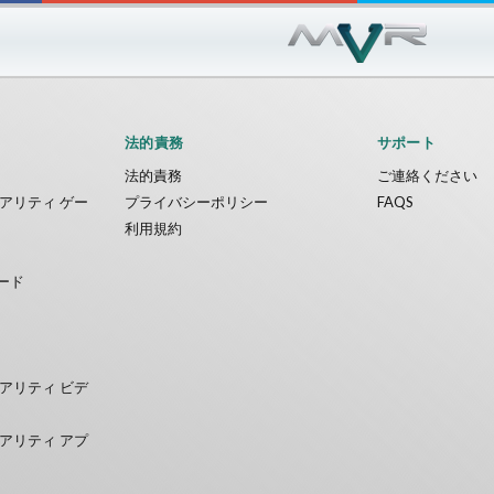
Sword VR
Jumping Levels
Nvía
無料
法的責務
サポート
法的責務
ご連絡ください
アリティ ゲー
プライバシーポリシー
FAQS
利用規約
ード
アリティ ビデ
アリティ アプ