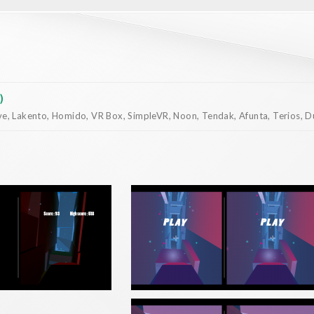
)
, Lakento, Homido, VR Box, SimpleVR, Noon, Tendak, Afunta, Terios, Dur