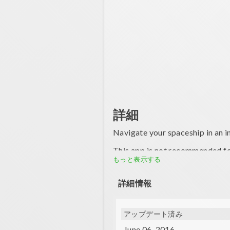
詳細
Navigate your spaceship in an inf
This app is not recommended fo
もっと表示する
Features:
詳細情報
• Vector graphics
• Avoid hitting the walls and ot
アップデート済み
• As you advance the game gets 
June 06, 2016