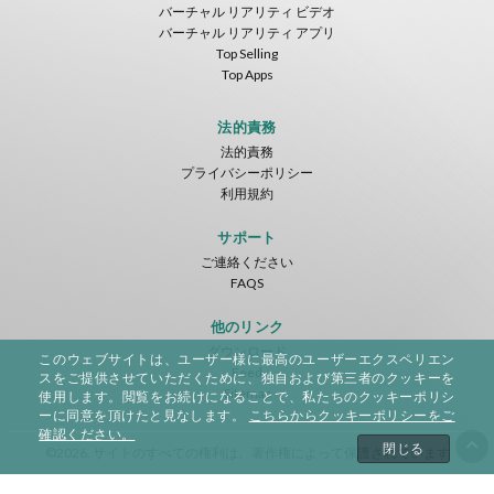
バーチャル リアリティ ビデオ
バーチャル リアリティ アプリ
Top Selling
Top Apps
Tsuruda I Can Get Really Crazy
Fireworks On Victory Day
Blackjack VR
ToroGames
ToroGames
ToroGames
法的責務
法的責務
無料
無料
無料
プライバシーポリシー
利用規約
サポート
ご連絡ください
FAQS
他のリンク
ダウンロード
このウェブサイトは、ユーザー様に最高のユーザーエクスペリエン
Archer VR
Feed
スをご提供させていただくために、独自および第三者のクッキーを
ToroGames
Sitemap
使用します。閲覧をお続けになることで、私たちのクッキーポリシ
ーに同意を頂けたと見なします。
こちらからクッキーポリシーをご
無料
確認ください。
閉じる
©2026. サイトのすべての権利は、著作権によって保護されています