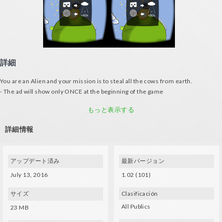
詳細
You are an Alien and your mission is to steal all the cows from earth.
- The ad will show only ONCE at the beginning of the game
- Requires device with gyroscope and VR glasses : Google Carboard, Durovis
Dive, FIBRUM , Gear VR, Lakento, ...
もっと表示する
- Cartoon graphics
詳細情報
INSTRUCTIONS:
- Control the UFO moving your head with the vr glasses, no buttons or
controller needed
- Pick up cows and drop them off at the portal. Get as many as you can before
アップデート済み
最新バージョン
60 seconds.
July 13, 2016
1.02 (101)
CREDITS:
Lluis Garcia
サイズ
Clasificación
Jordan Swapp
All Publics
Majd Abdulqadir
23 MB