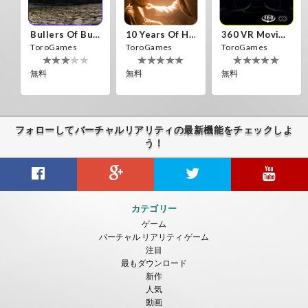
Bullers Of Buchan Aberdeen
10 Years Of Horror Nights
360 VR Movie Experience
ToroGames
ToroGames
ToroGames
無料
無料
無料
フォローしてバーチャルリアリティの最新機能をチェックしよ
う！
Gravity Box
Caminandes
New Bom Bom Vr SBS 2020
カテゴリー
ToroGames
ToroGames
ToroGames
ゲーム
バーチャル リアリティ ゲーム
無料
無料
無料
注目
最もダウンロード
新作
人気
動画