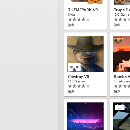
THEMEPARK VR
Nvía
IDC Game
無料
無料
Cowboy VR
IDC Games
ToroGam
無料
無料