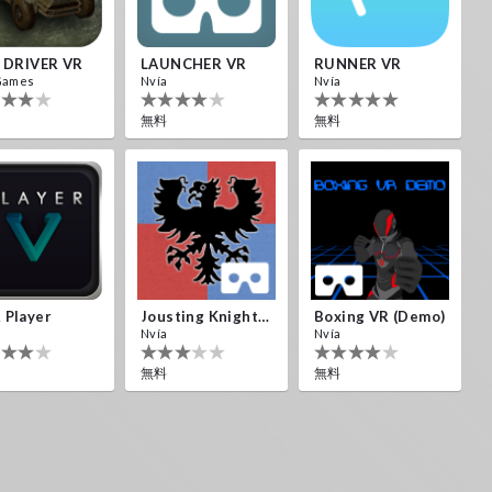
L DRIVER VR
LAUNCHER VR
RUNNER VR
Games
Nvía
Nvía
無料
無料
 Player
Jousting Knights VR
Boxing VR (Demo)
Nvía
Nvía
無料
無料