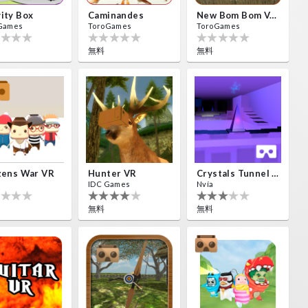
ity Box
Caminandes
New Bom Bom Vr SBS 2020
Games
ToroGames
ToroGames
無料
無料
zens War VR
Hunter VR
Crystals Tunnel VR
IDC Games
Nvía
無料
無料