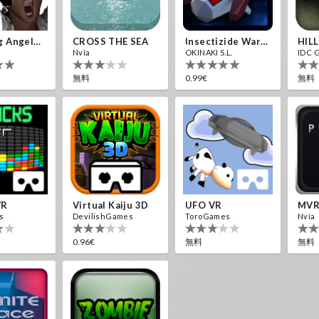
Weeping Angels VR
CROSS THE SEA
Insectizide Wars VR
HIL
Nvía
OKINAKI S.L.
IDC 
無料
0.99€
無料
VR
Virtual Kaiju 3D
UFO VR
MVR
s
DevilishGames
ToroGames
Nvía
0.96€
無料
無料