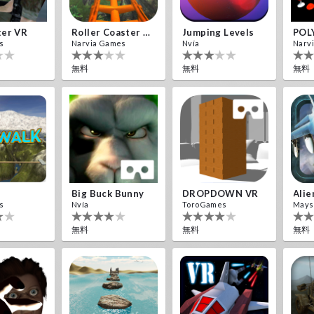
ter VR
Roller Coaster VR
Jumping Levels
POL
s
Narvia Games
Nvía
Narv
無料
無料
無料
Big Buck Bunny
DROPDOWN VR
s
Nvía
ToroGames
Mays
無料
無料
無料