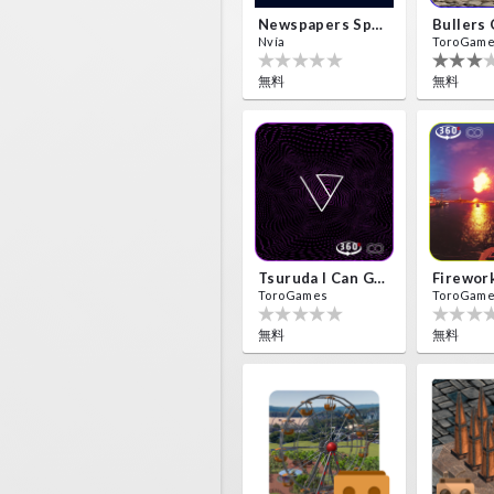
Newspapers Spain VR
Nvía
ToroGam
無料
無料
Tsuruda I Can Get Really Crazy
ToroGames
ToroGam
無料
無料