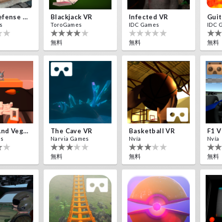
Traps Defense VR
Blackjack VR
Infected VR
Guit
s
ToroGames
IDC Games
IDC 
無料
無料
無料
Bombs And Veggies
The Cave VR
Basketball VR
F1 
es
Narvia Games
Nvía
Nvía
無料
無料
無料