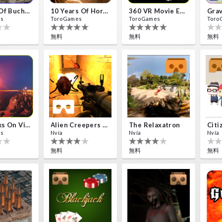
Bullers Of Buchan Aberdeen
10 Years Of Horror Nights
360 VR Movie Experience
Grav
es
ToroGames
ToroGames
Toro
無料
無料
無料
Fireworks On Victory Day
Alien Creepers VR
The Relaxatron
Citi
es
Nvía
Nvía
Nvía
無料
無料
無料