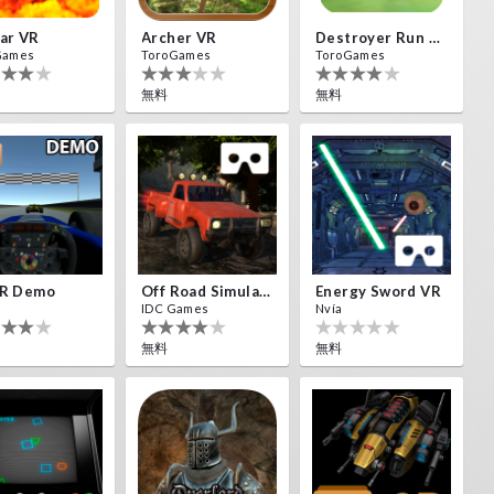
ar VR
Archer VR
Destroyer Run VR
Games
ToroGames
ToroGames
無料
無料
VR Demo
Off Road Simulator VR
Energy Sword VR
IDC Games
Nvía
無料
無料