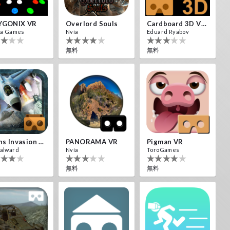
YGONIX VR
Overlord Souls
Cardboard 3D VR Space FPS Game
ia Games
Nvía
Eduard Ryabov
無料
無料
Aliens Invasion VR
PANORAMA VR
Pigman VR
alward
Nvía
ToroGames
無料
無料