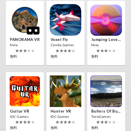
PANORAMA VR
Voxel Fly
Jumping Levels
Nvía
Cenda Games
Nvía
無料
無料
無料
Guitar VR
Hunter VR
Bullers Of Buchan Aberdeen
IDC Games
IDC Games
ToroGames
無料
無料
無料