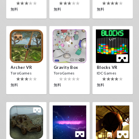
無料
無料
無料
Archer VR
Gravity Box
Blocks VR
ToroGames
ToroGames
IDC Games
無料
無料
無料