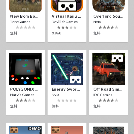
New Bom Bom Vr SBS 2020
Virtual Kaiju 3D
Overlord Souls
ToroGames
DevilishGames
Nvía
無料
0.96€
無料
POLYGONIX VR
Energy Sword VR
Off Road Simulator VR
Narvia Games
Nvía
IDC Games
無料
無料
無料