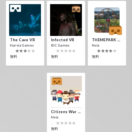
The Cave VR
Infected VR
THEMEPARK VR
Narvia Games
IDC Games
Nvía
無料
無料
無料
Citizens War VR
Nvía
無料