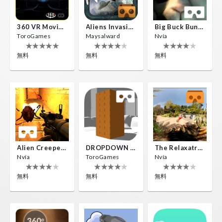
360 VR Movie Experience
Aliens Invasion VR
Big Buck Bunny
ToroGames
Maysalward
Nvía
無料
無料
無料
Alien Creepers VR
DROPDOWN VR
The Relaxatron
Nvía
ToroGames
Nvía
無料
無料
無料