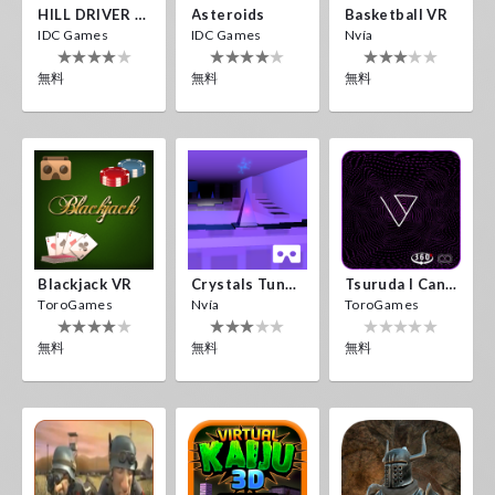
HILL DRIVER VR
Asteroids
Basketball VR
IDC Games
IDC Games
Nvía
無料
無料
無料
Blackjack VR
Crystals Tunnel VR
Tsuruda I Can Get Really Crazy
ToroGames
Nvía
ToroGames
無料
無料
無料