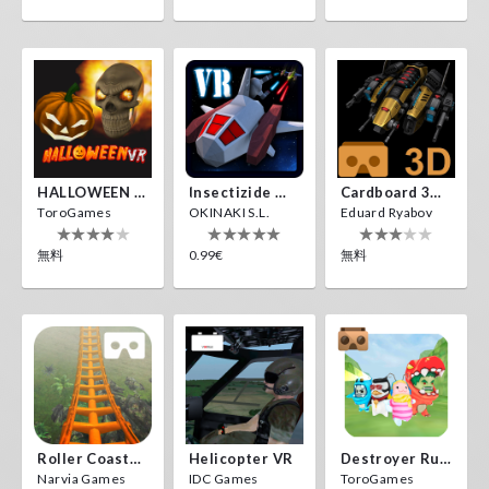
HALLOWEEN VR
Insectizide Wars VR
Cardboard 3D VR Space FPS Game
ToroGames
OKINAKI S.L.
Eduard Ryabov
無料
0.99€
無料
Roller Coaster VR
Helicopter VR
Destroyer Run VR
Narvia Games
IDC Games
ToroGames