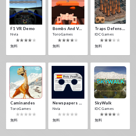
F1 VR Demo
Bombs And Veggies
Traps Defense VR
Nvía
ToroGames
IDC Games
無料
無料
無料
Caminandes
Newspapers Spain VR
SkyWalk
ToroGames
Nvía
IDC Games
無料
無料
無料