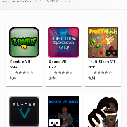
Zombie VR
Space VR
Fruit Slash VR
Nvía
Nvía
Nvía
無料
無料
無料