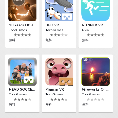
10 Years Of Horror Nights
UFO VR
RUNNER VR
ToroGames
ToroGames
Nvía
無料
無料
無料
HEAD SOCCER VR
Pigman VR
Fireworks On Victory Day
ToroGames
ToroGames
ToroGames
無料
無料
無料