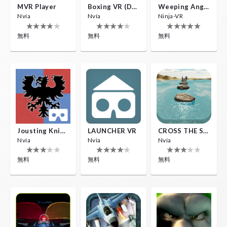
MVR Player
Boxing VR (Demo)
Weeping Angels VR
Nvía
Nvía
Ninja-VR
無料
無料
無料
Jousting Knights VR
LAUNCHER VR
CROSS THE SEA
Nvía
Nvía
Nvía
無料
無料
無料