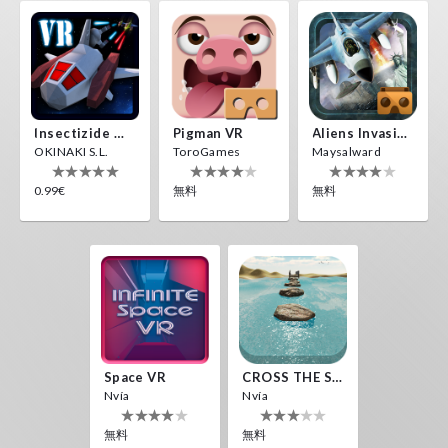
Insectizide Wars VR
Pigman VR
Aliens Invasion VR
OKINAKI S.L.
ToroGames
Maysalward
0.99€
無料
無料
Space VR
CROSS THE SEA
Nvía
Nvía
無料
無料