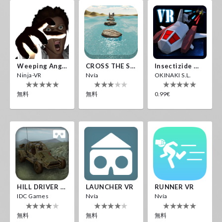
Weeping Angels VR
CROSS THE SEA
Insectizide Wars VR
Ninja-VR
Nvía
OKINAKI S.L.
無料
無料
0.99€
HILL DRIVER VR
LAUNCHER VR
RUNNER VR
IDC Games
Nvía
Nvía
無料
無料
無料