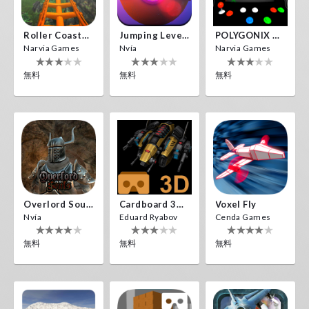
Roller Coaster VR
Jumping Levels
POLYGONIX VR
Narvia Games
Nvía
Narvia Games
無料
無料
無料
Overlord Souls
Cardboard 3D VR Space FPS Game
Voxel Fly
Nvía
Eduard Ryabov
Cenda Games
無料
無料
無料