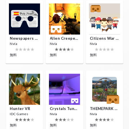
Newspapers Spain VR
Alien Creepers VR
Citizens War VR
Nvía
Nvía
Nvía
無料
無料
無料
Hunter VR
Crystals Tunnel VR
THEMEPARK VR
IDC Games
Nvía
Nvía
無料
無料
無料