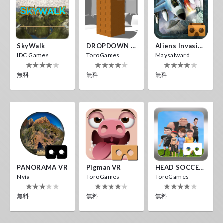
SkyWalk
DROPDOWN VR
Aliens Invasion VR
IDC Games
ToroGames
Maysalward
無料
無料
無料
PANORAMA VR
Pigman VR
HEAD SOCCER VR
Nvía
ToroGames
ToroGames
無料
無料
無料