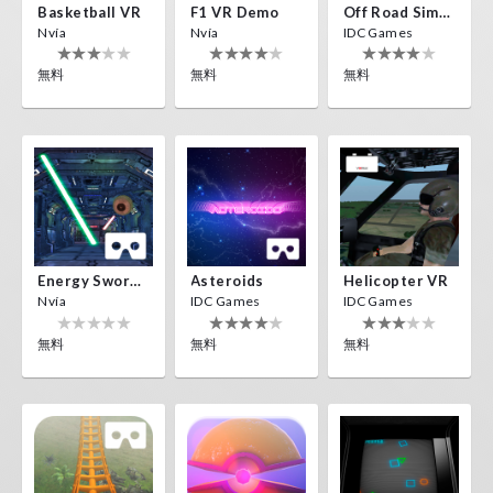
Basketball VR
F1 VR Demo
Off Road Simulator VR
Nvía
Nvía
IDC Games
無料
無料
無料
Energy Sword VR
Asteroids
Helicopter VR
Nvía
IDC Games
IDC Games
無料
無料
無料