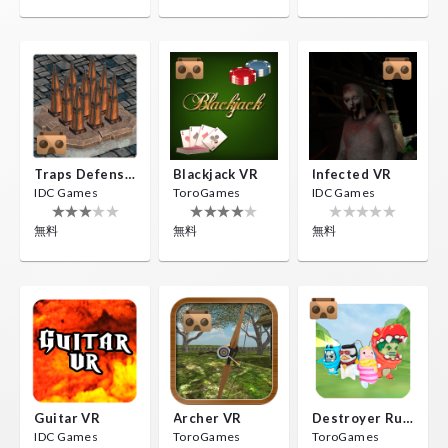
Traps Defense VR
Blackjack VR
Infected VR
IDC Games
ToroGames
IDC Games
無料
無料
無料
Guitar VR
Archer VR
Destroyer Run VR
IDC Games
ToroGames
ToroGames