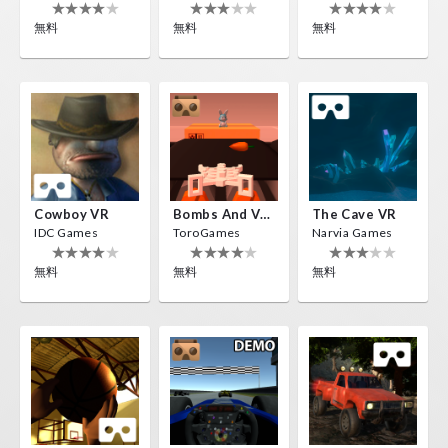
無料
無料
無料
Cowboy VR
Bombs And Veggies
The Cave VR
IDC Games
ToroGames
Narvia Games
無料
無料
無料