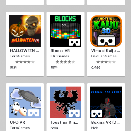
HALLOWEEN VR
Blocks VR
Virtual Kaiju 3D
ToroGames
IDC Games
DevilishGames
無料
無料
0.96€
UFO VR
Jousting Knights VR
Boxing VR (Demo)
ToroGames
Nvía
Nvía