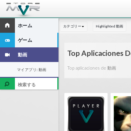
ホーム
カテゴリー
Highlighted 動画
ゲーム
Top Aplicaciones
動画
Top aplicaciones de 動画
マイアプリ: 動画