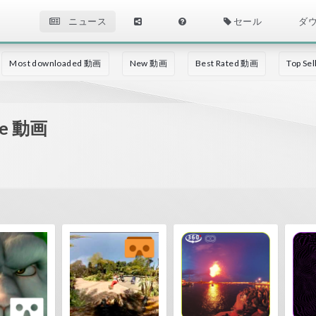
ニュース
セール
ダ
Most downloaded 動画
New 動画
Best Rated 動画
Top Se
 De 動画