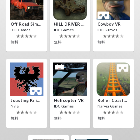
Off Road Simulator VR
HILL DRIVER VR
Cowboy VR
IDC Games
IDC Games
IDC Games
無料
無料
無料
Jousting Knights VR
Helicopter VR
Roller Coaster VR
Nvía
IDC Games
Narvia Games
無料
無料
無料