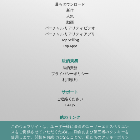
最もダウンロード
新作
人気
動画
バーチャル リアリティ ビデオ
バーチャル リアリティ アプリ
Top Selling
Top Apps
法的責務
法的責務
プライバシーポリシー
利用規約
サポート
ご連絡ください
FAQS
他のリンク
ダウンロード
このウェブサイトは、ユーザー様に最高のユーザーエクスペリエン
Feed
スをご提供させていただくために、独自および第三者のクッキーを
Sitemap
使用します。閲覧をお続けになることで、私たちのクッキーポリシ