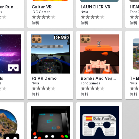
Destroyer Run VR
Guitar VR
LAUNCHER VR
HEA
es
IDC Games
Nvía
Toro
無料
無料
無料
ds
F1 VR Demo
Bombs And Veggies
THE
s
Nvía
ToroGames
Nvía
無料
無料
無料