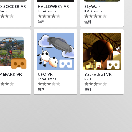
D SOCCER VR
HALLOWEEN VR
SkyWalk
Games
ToroGames
IDC Games
無料
無料
MEPARK VR
UFO VR
Basketball VR
ToroGames
Nvía
無料
無料