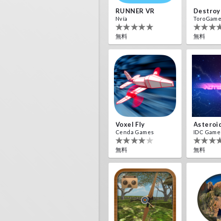
RUNNER VR
Nvía
ToroGam
無料
無料
Voxel Fly
Asteroi
Cenda Games
IDC Game
無料
無料