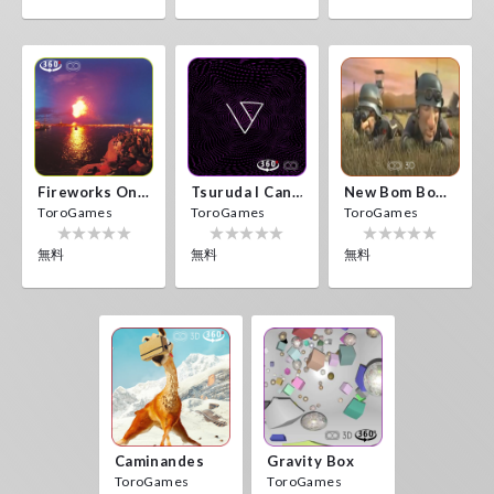
Fireworks On Victory Day
Tsuruda I Can Get Really Crazy
New Bom Bom Vr SBS 2020
ToroGames
ToroGames
ToroGames
無料
無料
無料
Caminandes
Gravity Box
ToroGames
ToroGames