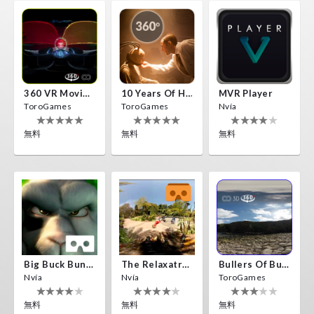
360 VR Movie Experience
10 Years Of Horror Nights
MVR Player
ToroGames
ToroGames
Nvía
無料
無料
無料
Big Buck Bunny
The Relaxatron
Bullers Of Buchan Aberdeen
Nvía
Nvía
ToroGames
無料
無料
無料